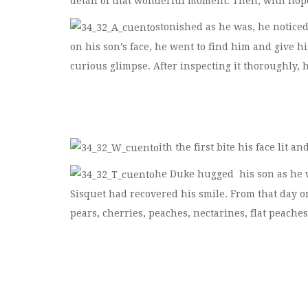
detail of that wonderful moment. Then, with hope
stonished as he was, he noticed
on his son’s face, he went to find him and give 
curious glimpse. After inspecting it thoroughly,
ith the first bite his face lit
he Duke hugged his son as he we
Sisquet had recovered his smile. From that day on
pears, cherries, peaches, nectarines, flat peache