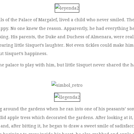
ls of the Palace of Margalef, lived a child who never smiled. Th
py. No one knew the reason. Apparently, he had everything he 
liking. His parents, the Duke and Duchess of Almenara, were rea
earing little Sisquet’s laughter. Not even tickles could make hi
ut Sisquet’s happiness.
he palace to play with him, but little Sisquet never shared the
 around the gardens when he ran into one of his peasants’ son.
id apple tress which decorated the gardens. After looking at it, 
 and, after bitting it, he began to draw a sweet smile of sadisfac