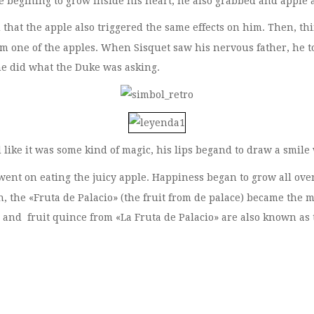
 begining to grow inside his heart, he also grabbed and apple a
 that the apple also triggered the same effects on him. Then, thi
him one of the apples. When Sisquet saw his nervous father, he t
 he did what the Duke was asking.
 and like it was some kind of magic, his lips begand to draw a smi
nt on eating the juicy apple. Happiness began to grow all over
, the «Fruta de Palacio» (the fruit from de palace) became the m
s and fruit quince from «La Fruta de Palacio» are also known as 